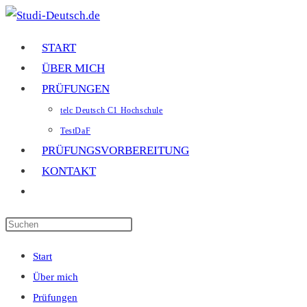
Zum
Inhalt
START
springen
ÜBER MICH
PRÜFUNGEN
telc Deutsch C1 Hochschule
TestDaF
PRÜFUNGSVORBEREITUNG
KONTAKT
WEBSITE-
SUCHE
Press
UMSCHALTEN
Escape
Start
to
Über mich
close
Prüfungen
the