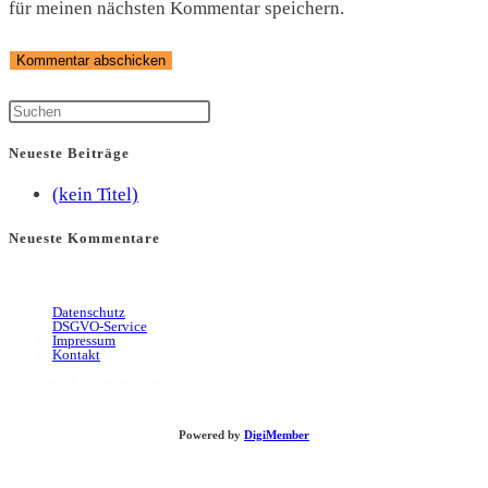
für meinen nächsten Kommentar speichern.
Benutzernamen
Mail-
Website-
zum
Adresse
URL
Kommentieren
zum
ein
Press
ein
Kommentieren
(optional)
Escape
ein
Neueste Beiträge
to
(kein Titel)
close
Neueste Kommentare
the
search
panel.
Datenschutz
DSGVO-Service
Impressum
Kontakt
Copyright 2026 - Studi-Deutsch
Powered by
DigiMember