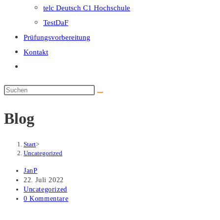
telc Deutsch C1 Hochschule
search
TestDaF
panel.
Prüfungsvorbereitung
Kontakt
Website-
Suche
Diese
umschalten
Website
Blog
durchsuchen
Start
>
Uncategorized
Beitrags-
JanP
Autor:
Beitrag
22. Juli 2022
veröffentlicht:
Beitrags-
Uncategorized
Kategorie:
Beitrags-
0 Kommentare
Kommentare: