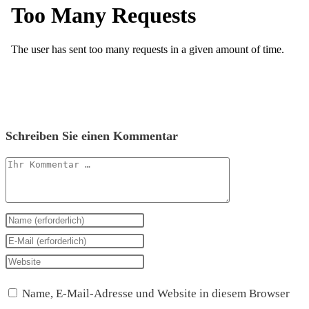
Schreiben Sie einen Kommentar
Kommentar
Geben
Sie
Geben
Ihren
Sie
Geben
Namen
Ihre
Sie
Name, E-Mail-Adresse und Website in diesem Browser
oder
E-
Ihre